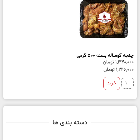
چنجه گوساله بسته 500 گرمی
1,340,000
تومان
1,246,000
تومان
خرید
دسته بندی ها