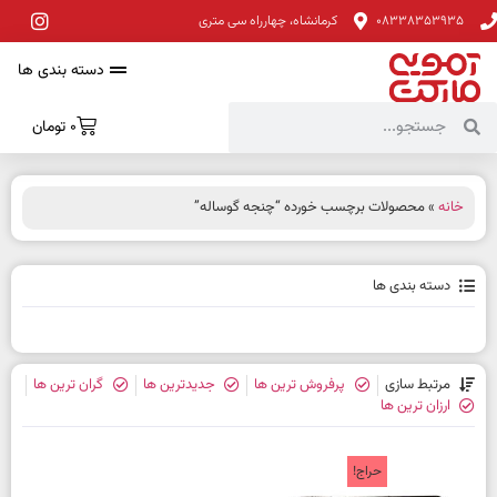
08338353935
کرمانشاه، چهارراه سی متری
دسته بندی ها
0
تومان
خانه
» محصولات برچسب خورده “چنجه گوساله”
دسته بندی ها
مرتبط سازی
پرفروش ترین ها
جدیدترین ها
گران ترین ها
ارزان ترین ها
حراج!