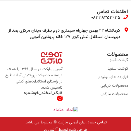
اطلاعات تماس
08338353935
کرمانشاه ۲۲ بهمن چهارراه سیمتری دوم بطرف میدان مرکزی بعد از
دبیرستان استقلال نبش کوی ۱۲۷ خانه پروتئین آمویی
محصولات
گوشت قرمز
گوشت سفید
آمویی مارکت در سال 1399 با هدف
عرضه محصولات پروتئینی آماده طبخ
فرآورده های تولیدی
در راستای استانداردهای کیفی
محصولات دریایی
تاسیس شده.
#یک_لبخند_خوشمزه
محصولات مارکتی
تمامی حقوق برای آمویی مارکت © محفوظ می باشد.
طراحی شده توسط آژانس رِد