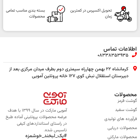
تحویل اکسپرس در کمترین
بسته بندی مناسب تمامی
زمان
محصولات
اطلاعات تماس
08338353935
کرمانشاه ۲۲ بهمن چهارراه سیمتری دوم بطرف میدان مرکزی بعد از
دبیرستان استقلال نبش کوی ۱۲۷ خانه پروتئین آمویی
محصولات
گوشت قرمز
گوشت سفید
آمویی مارکت در سال 1399 با هدف
عرضه محصولات پروتئینی آماده طبخ
فرآورده های تولیدی
در راستای استانداردهای کیفی
محصولات دریایی
تاسیس شده.
#یک_لبخند_خوشمزه
محصولات مارکتی