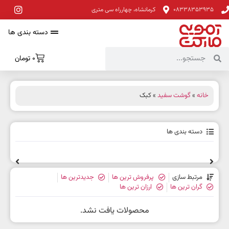
08338353935
کرمانشاه، چهارراه سی متری
دسته بندی ها
0
تومان
خانه
»
گوشت سفید
» کبک
دسته بندی ها
مرتبط سازی
پرفروش ترین ها
جدیدترین ها
گران ترین ها
ارزان ترین ها
محصولات یافت نشد.