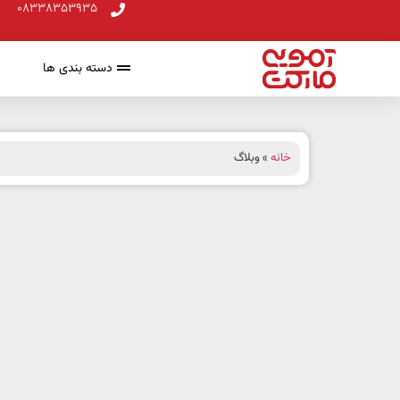
08338353935
دسته بندی ها
خانه
» وبلاگ