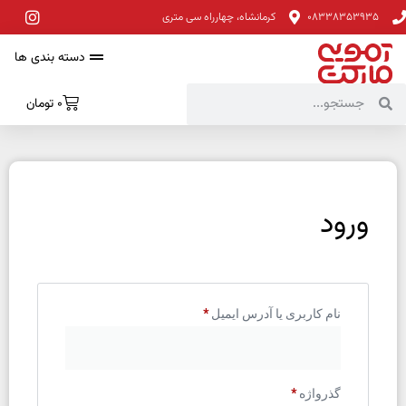
08338353935
کرمانشاه، چهارراه سی متری
دسته بندی ها
0
تومان
ورود
نام کاربری یا آدرس ایمیل
*
گذرواژه
*