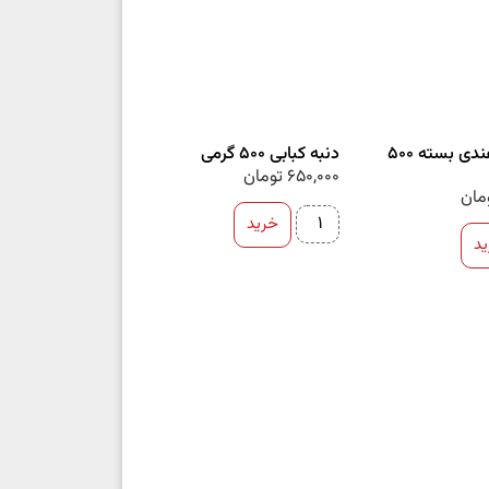
چنجه گوسفندی بسته 500
دنبه کبابی 500 گرمی
650,000
تومان
مان
خرید
د