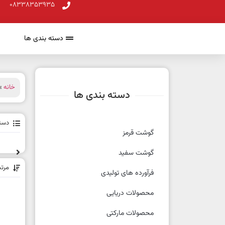
08338353935
دسته بندی ها
خانه
»
دسته بندی ها
دسته
گوشت قرمز
گوشت سفید
مرت
فرآورده های تولیدی
محصولات دریایی
محصولات مارکتی