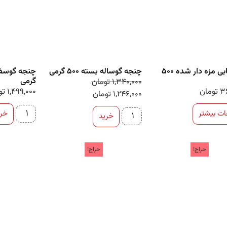
پنیر کبابی مزه دار شده 500
چنجه گوساله بسته 500 گرمی
گرمی
1,340,000
تومان
3
تومان
1,499,000
تو
1,246,000
تومان
ات بیشتر
خری
خرید
حراج!
حراج!