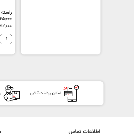
راسته گوس
225,000
152,000
امکان پرداخت آنلاین
ب
اطلاعات تماس
م