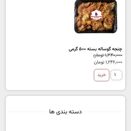
چنجه گوساله بسته 500 گرمی
1,340,000
تومان
1,246,000
تومان
خرید
دسته بندی ها