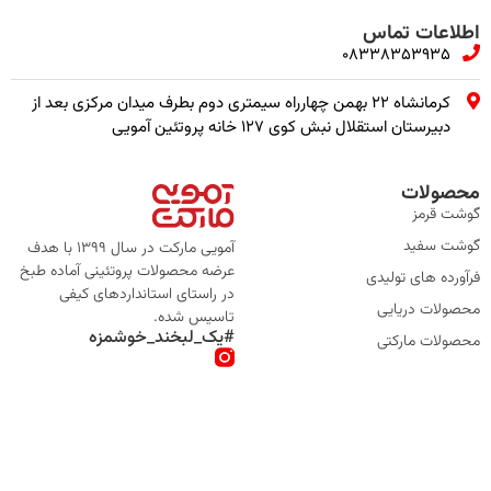
اطلاعات تماس
08338353935
کرمانشاه ۲۲ بهمن چهارراه سیمتری دوم بطرف میدان مرکزی بعد از
دبیرستان استقلال نبش کوی ۱۲۷ خانه پروتئین آمویی
محصولات
گوشت قرمز
گوشت سفید
آمویی مارکت در سال 1399 با هدف
عرضه محصولات پروتئینی آماده طبخ
فرآورده های تولیدی
در راستای استانداردهای کیفی
محصولات دریایی
تاسیس شده.
#یک_لبخند_خوشمزه
محصولات مارکتی