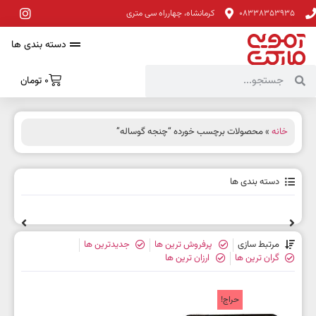
08338353935
کرمانشاه، چهارراه سی متری
دسته بندی ها
0
تومان
خانه
» محصولات برچسب خورده “چنجه گوساله”
دسته بندی ها
مرتبط سازی
پرفروش ترین ها
جدیدترین ها
گران ترین ها
ارزان ترین ها
حراج!