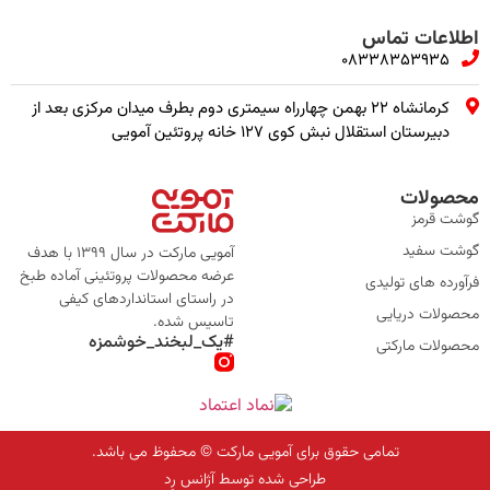
اطلاعات تماس
08338353935
کرمانشاه ۲۲ بهمن چهارراه سیمتری دوم بطرف میدان مرکزی بعد از
دبیرستان استقلال نبش کوی ۱۲۷ خانه پروتئین آمویی
محصولات
گوشت قرمز
گوشت سفید
آمویی مارکت در سال 1399 با هدف
عرضه محصولات پروتئینی آماده طبخ
فرآورده های تولیدی
در راستای استانداردهای کیفی
محصولات دریایی
تاسیس شده.
#یک_لبخند_خوشمزه
محصولات مارکتی
تمامی حقوق برای آمویی مارکت © محفوظ می باشد.
طراحی شده توسط آژانس رِد