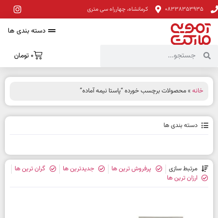
08338353935
کرمانشاه، چهارراه سی متری
دسته بندی ها
0
تومان
خانه
» محصولات برچسب خورده “پاستا نیمه آماده”
دسته بندی ها
مرتبط سازی
پرفروش ترین ها
جدیدترین ها
گران ترین ها
ارزان ترین ها