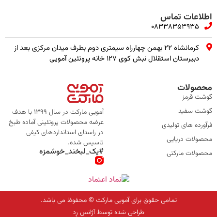
اطلاعات تماس
08338353935
کرمانشاه ۲۲ بهمن چهارراه سیمتری دوم بطرف میدان مرکزی بعد از
دبیرستان استقلال نبش کوی ۱۲۷ خانه پروتئین آمویی
محصولات
گوشت قرمز
گوشت سفید
آمویی مارکت در سال 1399 با هدف
عرضه محصولات پروتئینی آماده طبخ
فرآورده های تولیدی
در راستای استانداردهای کیفی
محصولات دریایی
تاسیس شده.
#یک_لبخند_خوشمزه
محصولات مارکتی
تمامی حقوق برای آمویی مارکت © محفوظ می باشد.
طراحی شده توسط آژانس رِد