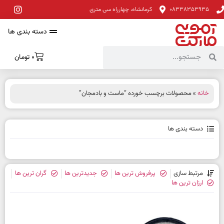
08338353935
کرمانشاه، چهارراه سی متری
دسته بندی ها
0
تومان
خانه
» محصولات برچسب خورده “ماست و بادمجان”
دسته بندی ها
مرتبط سازی
پرفروش ترین ها
جدیدترین ها
گران ترین ها
ارزان ترین ها