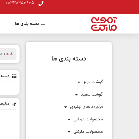
08338353935
دسته بندی ها
خانه
» م
دسته بندی ها
دسته ب
گوشت قرمز
گوشت سفید
مرتبط 
فرآورده های تولیدی
محصولات دریایی
محصولات مارکتی