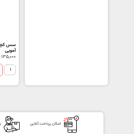
سس کچاپ
آمویی
135,000
امکان پرداخت آنلاین
ب