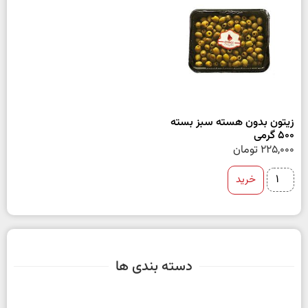
زیتون بدون هسته سبز بسته
500 گرمی
225,000
تومان
خرید
دسته بندی ها