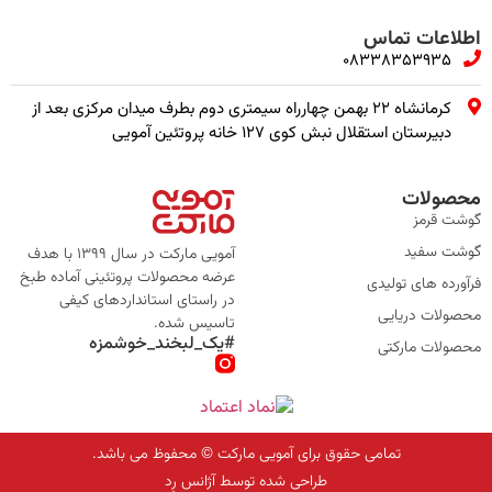
اطلاعات تماس
08338353935
کرمانشاه ۲۲ بهمن چهارراه سیمتری دوم بطرف میدان مرکزی بعد از
دبیرستان استقلال نبش کوی ۱۲۷ خانه پروتئین آمویی
محصولات
گوشت قرمز
گوشت سفید
آمویی مارکت در سال 1399 با هدف
عرضه محصولات پروتئینی آماده طبخ
فرآورده های تولیدی
در راستای استانداردهای کیفی
محصولات دریایی
تاسیس شده.
#یک_لبخند_خوشمزه
محصولات مارکتی
تمامی حقوق برای آمویی مارکت © محفوظ می باشد.
طراحی شده توسط آژانس رِد