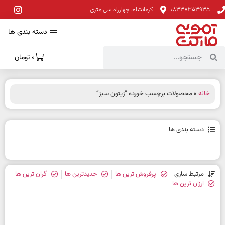
08338353935
کرمانشاه، چهارراه سی متری
دسته بندی ها
0
تومان
خانه
» محصولات برچسب خورده “زیتون سبز”
دسته بندی ها
مرتبط سازی
پرفروش ترین ها
جدیدترین ها
گران ترین ها
ارزان ترین ها