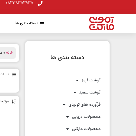
08338353935
دسته بندی ها
خانه
» مح
دسته بندی ها
دسته ب
گوشت قرمز
گوشت سفید
مرتبط 
فرآورده های تولیدی
محصولات دریایی
محصولات مارکتی