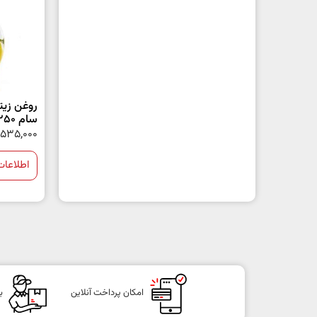
روغن زیت
سام 250میلی لیتر
535,000
اطلاعات
امکان پرداخت آنلاین
ب