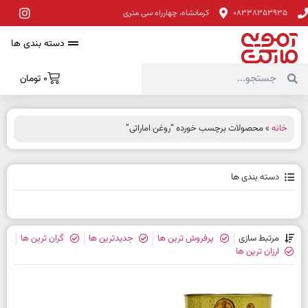
08338353935
کرمانشاه، چهارراه سی متری
دسته بندی ها
0
تومان
خانه
» محصولات برچسب خورده “روغن اماراتی”
دسته بندی ها
مرتبط سازی
پرفروش ترین ها
جدیدترین ها
گران ترین ها
ارزان ترین ها