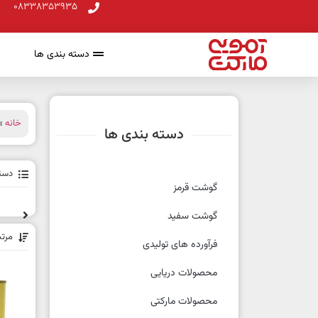
08338353935
دسته بندی ها
خانه
» 
دسته بندی ها
دسته
گوشت قرمز
گوشت سفید
مرت
فرآورده های تولیدی
محصولات دریایی
محصولات مارکتی