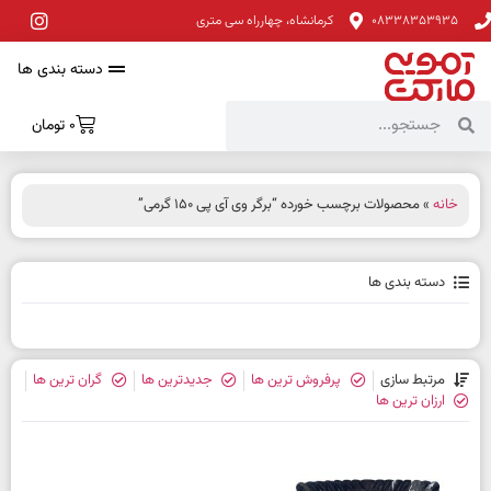
08338353935
کرمانشاه، چهارراه سی متری
دسته بندی ها
0
تومان
خانه
» محصولات برچسب خورده “برگر وی آی پی 150 گرمی”
دسته بندی ها
مرتبط سازی
پرفروش ترین ها
جدیدترین ها
گران ترین ها
ارزان ترین ها