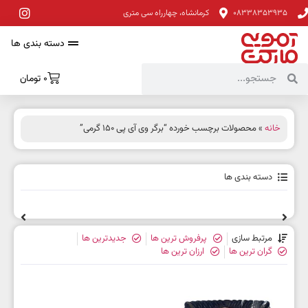
08338353935
کرمانشاه، چهارراه سی متری
دسته بندی ها
0
تومان
خانه
» محصولات برچسب خورده “برگر وی آی پی 150 گرمی”
دسته بندی ها
مرتبط سازی
پرفروش ترین ها
جدیدترین ها
گران ترین ها
ارزان ترین ها