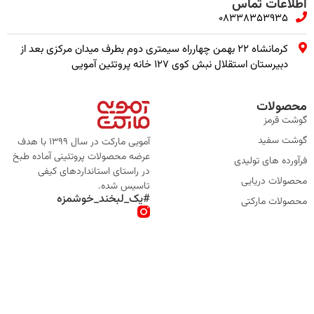
اطلاعات تماس
08338353935
کرمانشاه ۲۲ بهمن چهارراه سیمتری دوم بطرف میدان مرکزی بعد از
دبیرستان استقلال نبش کوی ۱۲۷ خانه پروتئین آمویی
محصولات
گوشت قرمز
گوشت سفید
آمویی مارکت در سال 1399 با هدف
عرضه محصولات پروتئینی آماده طبخ
فرآورده های تولیدی
در راستای استانداردهای کیفی
محصولات دریایی
تاسیس شده.
#یک_لبخند_خوشمزه
محصولات مارکتی