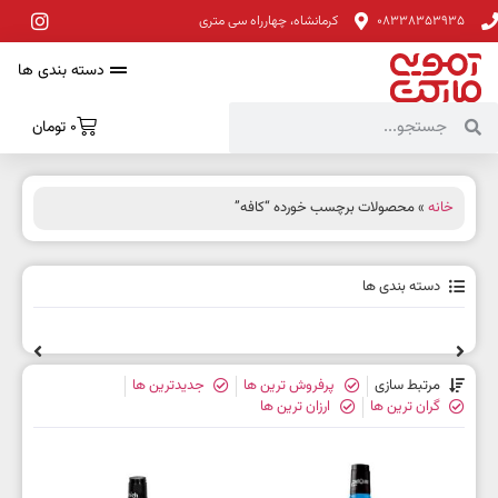
08338353935
کرمانشاه، چهارراه سی متری
دسته بندی ها
0
تومان
خانه
» محصولات برچسب خورده “کافه”
دسته بندی ها
مرتبط سازی
پرفروش ترین ها
جدیدترین ها
گران ترین ها
ارزان ترین ها