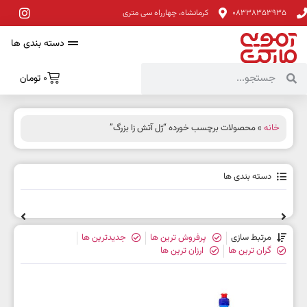
08338353935
کرمانشاه، چهارراه سی متری
دسته بندی ها
0
تومان
خانه
» محصولات برچسب خورده “ژل آتش زا بزرگ”
دسته بندی ها
مرتبط سازی
پرفروش ترین ها
جدیدترین ها
گران ترین ها
ارزان ترین ها