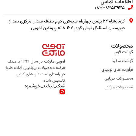
اطلاعات تماس
08338353935
کرمانشاه ۲۲ بهمن چهارراه سیمتری دوم بطرف میدان مرکزی بعد از
دبیرستان استقلال نبش کوی ۱۲۷ خانه پروتئین آمویی
محصولات
گوشت قرمز
گوشت سفید
آمویی مارکت در سال 1399 با هدف
عرضه محصولات پروتئینی آماده طبخ
فرآورده های تولیدی
در راستای استانداردهای کیفی
محصولات دریایی
تاسیس شده.
#یک_لبخند_خوشمزه
محصولات مارکتی