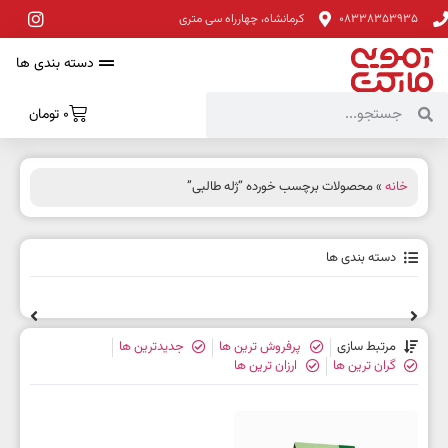
08338353935
کرمانشاه، چهارراه سی متری
دسته بندی ها
0
تومان
خانه
» محصولات برچسب خورده “ژله طالبی”
دسته بندی ها
مرتبط سازی
پرفروش ترین ها
جدیدترین ها
گران ترین ها
ارزان ترین ها