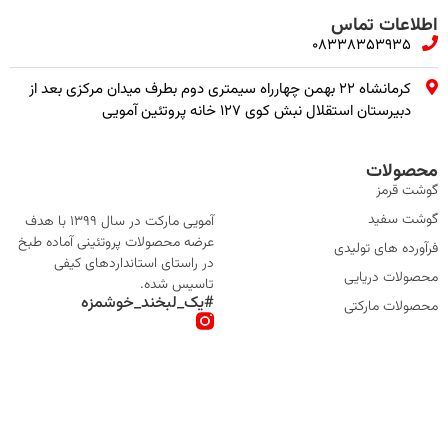
اطلاعات تماس
08338353935
کرمانشاه ۲۲ بهمن چهارراه سیمتری دوم بطرف میدان مرکزی بعد از
دبیرستان استقلال نبش کوی ۱۲۷ خانه پروتئین آمویی
محصولات
گوشت قرمز
گوشت سفید
آمویی مارکت در سال 1399 با هدف
عرضه محصولات پروتئینی آماده طبخ
فرآورده های تولیدی
در راستای استانداردهای کیفی
محصولات دریایی
تاسیس شده.
#یک_لبخند_خوشمزه
محصولات مارکتی