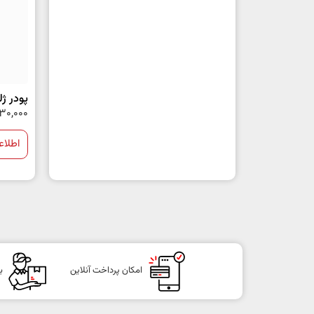
پودر ژله 
30,000
اطلاع
امکان پرداخت آنلاین
ب