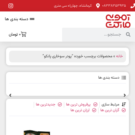
08338353935
کرمانشاه، چهارراه سی متری
دسته بندی ها
0
تومان
خانه
» محصولات برچسب خورده “پودر سوخاری پانکو”
دسته بندی ها
مرتبط سازی
پرفروش ترین ها
جدیدترین ها
گران ترین ها
ارزان ترین ها