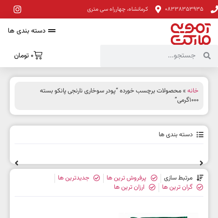
08338353935
کرمانشاه، چهارراه سی متری
دسته بندی ها
0
تومان
خانه
» محصولات برچسب خورده “پودر سوخاری نارنجی پانکو بسته
1000گرمی”
دسته بندی ها
مرتبط سازی
پرفروش ترین ها
جدیدترین ها
گران ترین ها
ارزان ترین ها