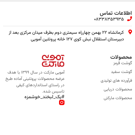
اطلاعات تماس
08338353935
کرمانشاه ۲۲ بهمن چهارراه سیمتری دوم بطرف میدان مرکزی بعد از
دبیرستان استقلال نبش کوی ۱۲۷ خانه پروتئین آمویی
محصولات
گوشت قرمز
گوشت سفید
آمویی مارکت در سال 1399 با هدف
عرضه محصولات پروتئینی آماده طبخ
فرآورده های تولیدی
در راستای استانداردهای کیفی
محصولات دریایی
تاسیس شده.
#یک_لبخند_خوشمزه
محصولات مارکتی