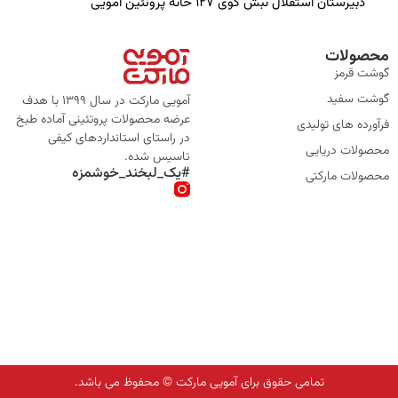
دبیرستان استقلال نبش کوی ۱۲۷ خانه پروتئین آمویی
محصولات
گوشت قرمز
گوشت سفید
آمویی مارکت در سال 1399 با هدف
عرضه محصولات پروتئینی آماده طبخ
فرآورده های تولیدی
در راستای استانداردهای کیفی
محصولات دریایی
تاسیس شده.
#یک_لبخند_خوشمزه
محصولات مارکتی
تمامی حقوق برای آمویی مارکت © محفوظ می باشد.