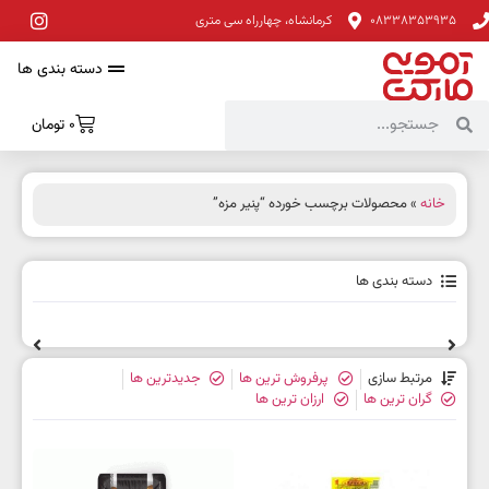
08338353935
کرمانشاه، چهارراه سی متری
دسته بندی ها
0
تومان
خانه
» محصولات برچسب خورده “پنیر مزه”
دسته بندی ها
مرتبط سازی
پرفروش ترین ها
جدیدترین ها
گران ترین ها
ارزان ترین ها