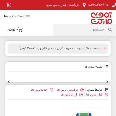
08338353935
کرمانشاه، چهارراه سی متری
دسته بندی ها
0
تومان
خانه
» محصولات برچسب خورده “پنیر مدادی کالین بسته 200 گرمی”
دسته بندی ها
مرتبط سازی
پرفروش ترین ها
جدیدترین ها
گران ترین ها
ارزان ترین ها