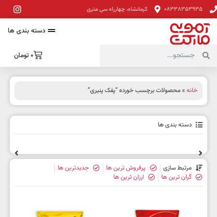
08338353935
کرمانشاه، چهارراه سی متری
دسته بندی ها
0
تومان
خانه
» محصولات برچسب خورده “پفک پنیری”
دسته بندی ها
مرتبط سازی
پرفروش ترین ها
جدیدترین ها
گران ترین ها
ارزان ترین ها