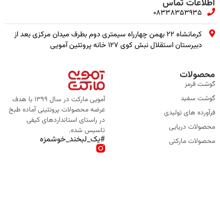
اطلاعات تماس
08338353935
کرمانشاه ۲۲ بهمن چهارراه سیمتری دوم بطرف میدان مرکزی بعد از
دبیرستان استقلال نبش کوی ۱۲۷ خانه پروتئین آمویی
محصولات
گوشت قرمز
گوشت سفید
آمویی مارکت در سال 1399 با هدف
عرضه محصولات پروتئینی آماده طبخ
فرآورده های تولیدی
در راستای استانداردهای کیفی
محصولات دریایی
تاسیس شده.
#یک_لبخند_خوشمزه
محصولات مارکتی