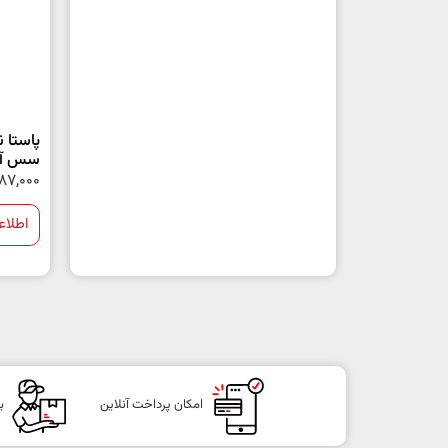
پاستا ن
سس آل
87,000
اطلاع
امکان پرداخت آنلاین
ب