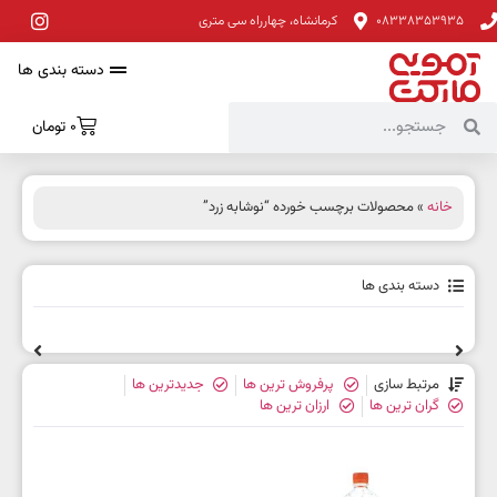
08338353935
کرمانشاه، چهارراه سی متری
دسته بندی ها
0
تومان
خانه
» محصولات برچسب خورده “نوشابه زرد”
دسته بندی ها
مرتبط سازی
پرفروش ترین ها
جدیدترین ها
گران ترین ها
ارزان ترین ها