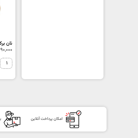
نان برکت 
90,000
امکان پرداخت آنلاین
ب