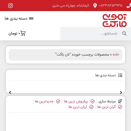
08338353935
کرمانشاه، چهارراه سی متری
دسته بندی ها
0
تومان
خانه
» محصولات برچسب خورده “نان باگت”
دسته بندی ها
مرتبط سازی
پرفروش ترین ها
جدیدترین ها
گران ترین ها
ارزان ترین ها