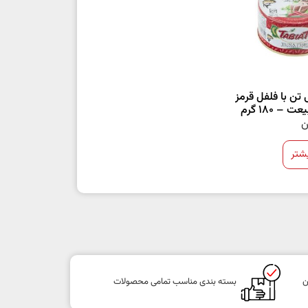
تن با فلفل قرمز
– 180 گرم
ن
شتر
ن
بسته بندی مناسب تمامی محصولات