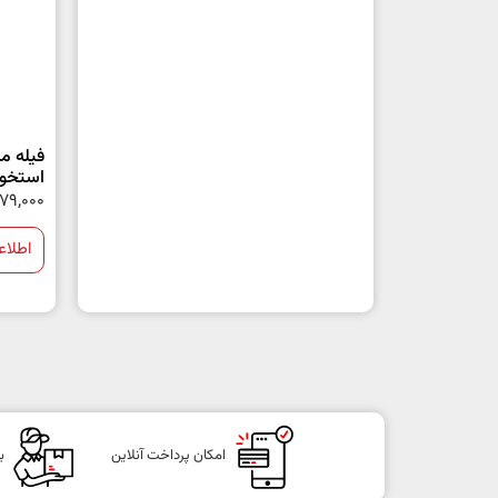
فیله م
استخوان-00
79,000
اطلاع
امکان پرداخت آنلاین
ب