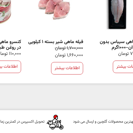
اهی سیباس بدون
فیله ماهی شیر بسته 1 کیلویی
کنسرو ماهی 
10گرم
در روغن طبیعت 
1,700,000
تومان
7
تومان
110,000
توما
1,660,000
تومان
ات بیشتر
اطلاعات بی
اطلاعات بیشتر
هترین محصولات گلچین و ارسال می شود
تحویل اکسپرس در کمترین زما