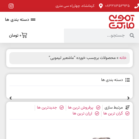
08338353935
کرمانشاه، چهارراه سی متری
دسته بندی ها
0
تومان
خانه
» محصولات برچسب خورده “ماشعیر لیمویی”
دسته بندی ها
مرتبط سازی
پرفروش ترین ها
جدیدترین ها
گران ترین ها
ارزان ترین ها