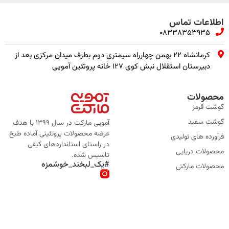
اطلاعات تماس
08338353935
کرمانشاه ۲۲ بهمن چهارراه سیمتری دوم بطرف میدان مرکزی بعد از
دبیرستان استقلال نبش کوی ۱۲۷ خانه پروتئین آمویی
محصولات
گوشت قرمز
گوشت سفید
آمویی مارکت در سال 1399 با هدف
عرضه محصولات پروتئینی آماده طبخ
فرآورده های تولیدی
در راستای استانداردهای کیفی
محصولات دریایی
تاسیس شده.
#یک_لبخند_خوشمزه
محصولات مارکتی