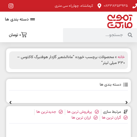
08338353935
کرمانشاه، چهارراه سی متری
دسته بندی ها
0
تومان
خانه
» محصولات برچسب خورده “ماءالشعیر گازدار هوفنبرگ کاکتوس –
330 میلی لیتر”
دسته بندی ها
مرتبط سازی
پرفروش ترین ها
جدیدترین ها
گران ترین ها
ارزان ترین ها