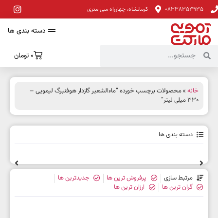
08338353935
کرمانشاه، چهارراه سی متری
دسته بندی ها
0
تومان
خانه
» محصولات برچسب خورده “ماءالشعیر گازدار هوفنبرگ لیمویی –
330 میلی لیتر”
دسته بندی ها
مرتبط سازی
پرفروش ترین ها
جدیدترین ها
گران ترین ها
ارزان ترین ها