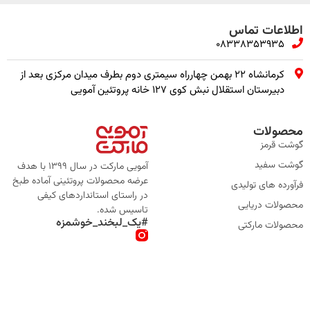
اطلاعات تماس
08338353935
کرمانشاه ۲۲ بهمن چهارراه سیمتری دوم بطرف میدان مرکزی بعد از
دبیرستان استقلال نبش کوی ۱۲۷ خانه پروتئین آمویی
محصولات
گوشت قرمز
گوشت سفید
آمویی مارکت در سال 1399 با هدف
عرضه محصولات پروتئینی آماده طبخ
فرآورده های تولیدی
در راستای استانداردهای کیفی
محصولات دریایی
تاسیس شده.
#یک_لبخند_خوشمزه
محصولات مارکتی