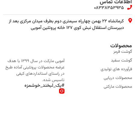
اطلاعات تماس
08338353935
کرمانشاه ۲۲ بهمن چهارراه سیمتری دوم بطرف میدان مرکزی بعد از
دبیرستان استقلال نبش کوی ۱۲۷ خانه پروتئین آمویی
محصولات
گوشت قرمز
گوشت سفید
آمویی مارکت در سال 1399 با هدف
عرضه محصولات پروتئینی آماده طبخ
فرآورده های تولیدی
در راستای استانداردهای کیفی
محصولات دریایی
تاسیس شده.
#یک_لبخند_خوشمزه
محصولات مارکتی