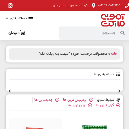
08338353935
کرمانشاه، چهارراه سی متری
دسته بندی ها
0
تومان
خانه
» محصولات برچسب خورده “قیمت پنه ریگاته تک”
دسته بندی ها
مرتبط سازی
پرفروش ترین ها
جدیدترین ها
گران ترین ها
ارزان ترین ها