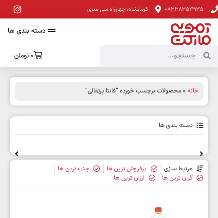
08338353935
کرمانشاه، چهارراه سی متری
دسته بندی ها
0
تومان
خانه
» محصولات برچسب خورده “فانتا پرتقالی”
دسته بندی ها
مرتبط سازی
پرفروش ترین ها
جدیدترین ها
گران ترین ها
ارزان ترین ها