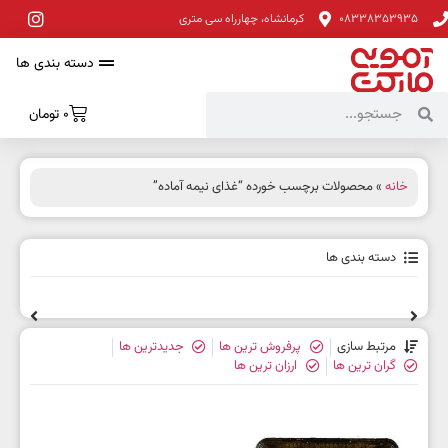
08338353935
کرمانشاه، چهارراه سی متری
دسته بندی ها
0
تومان
خانه
» محصولات برچسب خورده “غذای نیمه آماده”
دسته بندی ها
مرتبط سازی
پرفروش ترین ها
جدیدترین ها
گران ترین ها
ارزان ترین ها