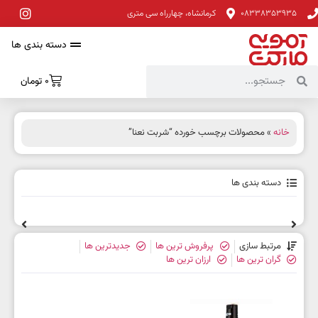
08338353935
کرمانشاه، چهارراه سی متری
دسته بندی ها
0
تومان
خانه
» محصولات برچسب خورده “شربت نعنا”
دسته بندی ها
مرتبط سازی
پرفروش ترین ها
جدیدترین ها
گران ترین ها
ارزان ترین ها