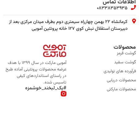
اطلاعات تماس
08338353935
کرمانشاه ۲۲ بهمن چهارراه سیمتری دوم بطرف میدان مرکزی بعد از
دبیرستان استقلال نبش کوی ۱۲۷ خانه پروتئین آمویی
محصولات
گوشت قرمز
گوشت سفید
آمویی مارکت در سال 1399 با هدف
عرضه محصولات پروتئینی آماده طبخ
فرآورده های تولیدی
در راستای استانداردهای کیفی
محصولات دریایی
تاسیس شده.
#یک_لبخند_خوشمزه
محصولات مارکتی