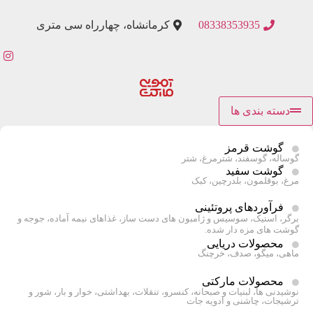
08338353935
کرمانشاه، چهارراه سی متری
دسته بندی ها
گوشت قرمز
گوساله، گوسفند، شترمرغ، شتر
گوشت سفید
مرغ، بوقلمون، بلدرچین، کبک
فرآوردهای پروتئینی
برگر، استیک، سوسیس و ژامبون های دست ساز، غذاهای نیمه آماده، جوجه و
گوشت های مزه دار شده.
محصولات دریایی
ماهی، میگو، صدف، خرچنگ
محصولات مارکتی
نوشیدنی ها، لبنیات و صبحانه، کنسرو، تنقلات، بهداشتی، خوار و بار، شور و
ترشیجات، چاشنی و ادویه جات