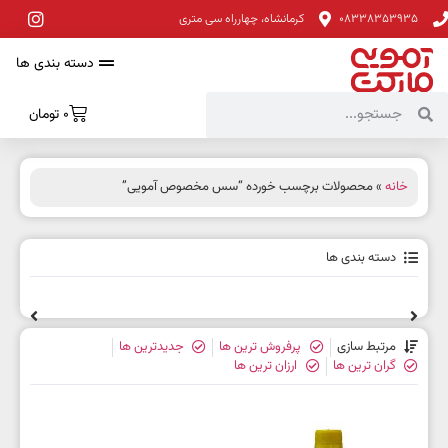
08338353935
کرمانشاه، چهارراه سی متری
دسته بندی ها
0
تومان
خانه
» محصولات برچسب خورده “سس مخصوص آمویی”
دسته بندی ها
مرتبط سازی
پرفروش ترین ها
جدیدترین ها
گران ترین ها
ارزان ترین ها