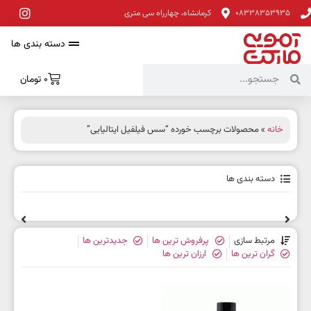
08338353935
کرمانشاه، چهارراه سی متری
دسته بندی ها
0
تومان
خانه
» محصولات برچسب خورده “سس فیلفیل ایتالیایی”
دسته بندی ها
مرتبط سازی
پرفروش ترین ها
جدیدترین ها
گران ترین ها
ارزان ترین ها