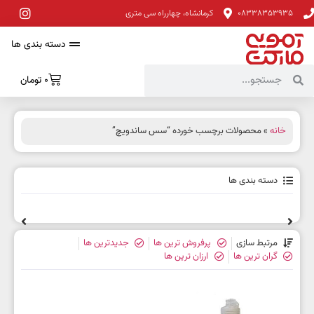
08338353935
کرمانشاه، چهارراه سی متری
دسته بندی ها
0
تومان
خانه
» محصولات برچسب خورده “سس ساندویچ”
دسته بندی ها
مرتبط سازی
پرفروش ترین ها
جدیدترین ها
گران ترین ها
ارزان ترین ها