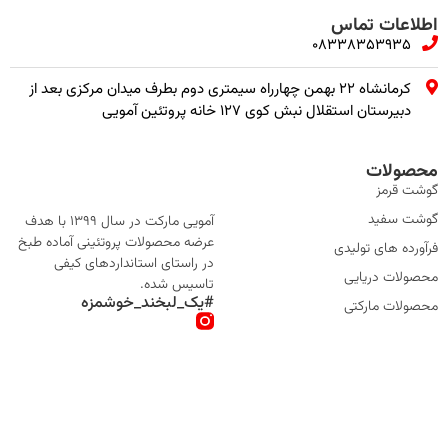
اطلاعات تماس
08338353935
کرمانشاه ۲۲ بهمن چهارراه سیمتری دوم بطرف میدان مرکزی بعد از
دبیرستان استقلال نبش کوی ۱۲۷ خانه پروتئین آمویی
محصولات
گوشت قرمز
گوشت سفید
آمویی مارکت در سال 1399 با هدف
عرضه محصولات پروتئینی آماده طبخ
فرآورده های تولیدی
در راستای استانداردهای کیفی
محصولات دریایی
تاسیس شده.
#یک_لبخند_خوشمزه
محصولات مارکتی