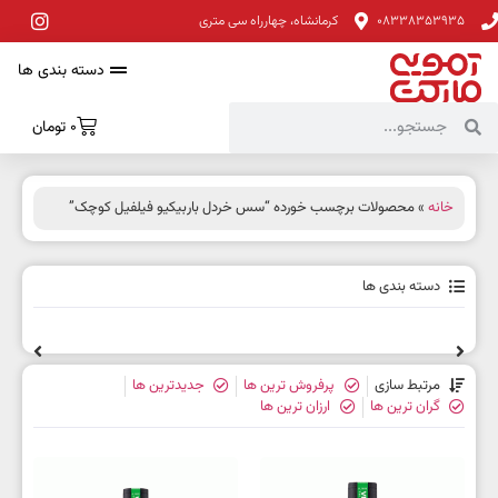
08338353935
کرمانشاه، چهارراه سی متری
دسته بندی ها
0
تومان
خانه
» محصولات برچسب خورده “سس خردل باربیکیو فیلفیل کوچک”
دسته بندی ها
مرتبط سازی
پرفروش ترین ها
جدیدترین ها
گران ترین ها
ارزان ترین ها