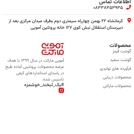
اطلاعات تماس
08338353935
کرمانشاه ۲۲ بهمن چهارراه سیمتری دوم بطرف میدان مرکزی بعد از
دبیرستان استقلال نبش کوی ۱۲۷ خانه پروتئین آمویی
محصولات
گوشت قرمز
گوشت سفید
آمویی مارکت در سال 1399 با هدف
عرضه محصولات پروتئینی آماده طبخ
فرآورده های تولیدی
در راستای استانداردهای کیفی
محصولات دریایی
تاسیس شده.
#یک_لبخند_خوشمزه
محصولات مارکتی