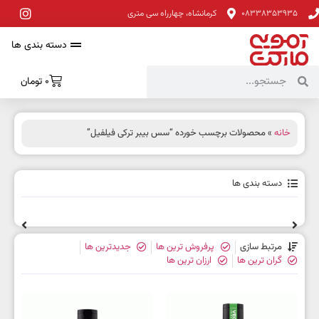
08338353935
کرمانشاه، چهارراه سی متری
دسته بندی ها
0
تومان
خانه
» محصولات برچسب خورده “سس بیبر ترکی فیلفیل”
دسته بندی ها
مرتبط سازی
پرفروش ترین ها
جدیدترین ها
گران ترین ها
ارزان ترین ها