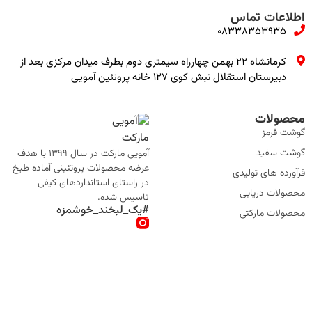
اطلاعات تماس
08338353935
کرمانشاه ۲۲ بهمن چهارراه سیمتری دوم بطرف میدان مرکزی بعد از
دبیرستان استقلال نبش کوی ۱۲۷ خانه پروتئین آمویی
محصولات
گوشت قرمز
گوشت سفید
آمویی مارکت در سال 1399 با هدف
عرضه محصولات پروتئینی آماده طبخ
فرآورده های تولیدی
در راستای استانداردهای کیفی
محصولات دریایی
تاسیس شده.
#یک_لبخند_خوشمزه
محصولات مارکتی