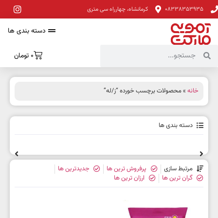
08338353935
کرمانشاه، چهارراه سی متری
دسته بندی ها
0
تومان
خانه
» محصولات برچسب خورده “ز/له”
دسته بندی ها
مرتبط سازی
پرفروش ترین ها
جدیدترین ها
گران ترین ها
ارزان ترین ها