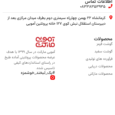
اطلاعات تماس
08338353935
کرمانشاه ۲۲ بهمن چهارراه سیمتری دوم بطرف میدان مرکزی بعد از
دبیرستان استقلال نبش کوی ۱۲۷ خانه پروتئین آمویی
محصولات
گوشت قرمز
گوشت سفید
آمویی مارکت در سال 1399 با هدف
عرضه محصولات پروتئینی آماده طبخ
فرآورده های تولیدی
در راستای استانداردهای کیفی
محصولات دریایی
تاسیس شده.
#یک_لبخند_خوشمزه
محصولات مارکتی