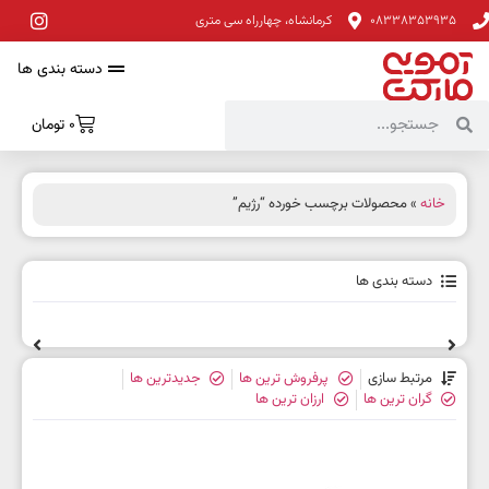
08338353935
کرمانشاه، چهارراه سی متری
دسته بندی ها
0
تومان
خانه
» محصولات برچسب خورده “رژیم”
دسته بندی ها
مرتبط سازی
پرفروش ترین ها
جدیدترین ها
گران ترین ها
ارزان ترین ها