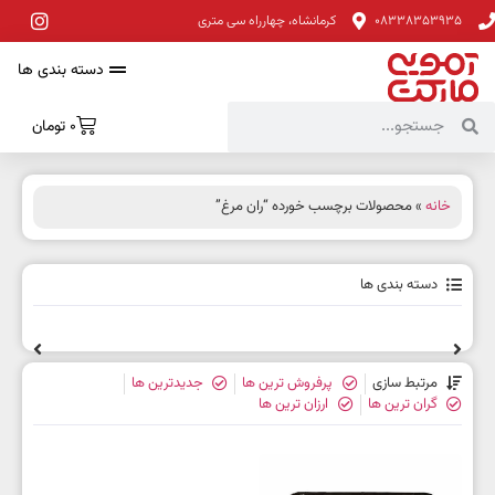
08338353935
کرمانشاه، چهارراه سی متری
دسته بندی ها
0
تومان
خانه
» محصولات برچسب خورده “ران مرغ”
دسته بندی ها
مرتبط سازی
پرفروش ترین ها
جدیدترین ها
گران ترین ها
ارزان ترین ها