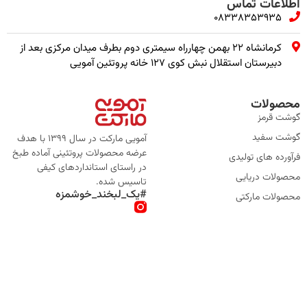
اطلاعات تماس
08338353935
کرمانشاه ۲۲ بهمن چهارراه سیمتری دوم بطرف میدان مرکزی بعد از
دبیرستان استقلال نبش کوی ۱۲۷ خانه پروتئین آمویی
محصولات
گوشت قرمز
گوشت سفید
آمویی مارکت در سال 1399 با هدف
عرضه محصولات پروتئینی آماده طبخ
فرآورده های تولیدی
در راستای استانداردهای کیفی
محصولات دریایی
تاسیس شده.
#یک_لبخند_خوشمزه
محصولات مارکتی