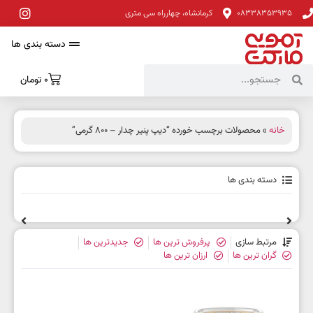
08338353935
کرمانشاه، چهارراه سی متری
دسته بندی ها
0
تومان
خانه
» محصولات برچسب خورده “دیپ پنیر چدار – ۸۰۰ گرمی”
دسته بندی ها
مرتبط سازی
پرفروش ترین ها
جدیدترین ها
گران ترین ها
ارزان ترین ها