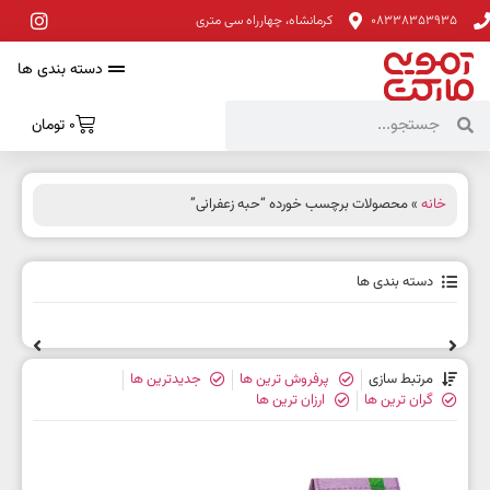
08338353935
کرمانشاه، چهارراه سی متری
دسته بندی ها
0
تومان
خانه
» محصولات برچسب خورده “حبه زعفرانی”
دسته بندی ها
مرتبط سازی
پرفروش ترین ها
جدیدترین ها
گران ترین ها
ارزان ترین ها