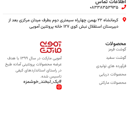
اطلاعات تماس
08338353935
کرمانشاه ۲۲ بهمن چهارراه سیمتری دوم بطرف میدان مرکزی بعد از
دبیرستان استقلال نبش کوی ۱۲۷ خانه پروتئین آمویی
محصولات
گوشت قرمز
گوشت سفید
آمویی مارکت در سال 1399 با هدف
عرضه محصولات پروتئینی آماده طبخ
فرآورده های تولیدی
در راستای استانداردهای کیفی
محصولات دریایی
تاسیس شده.
#یک_لبخند_خوشمزه
محصولات مارکتی