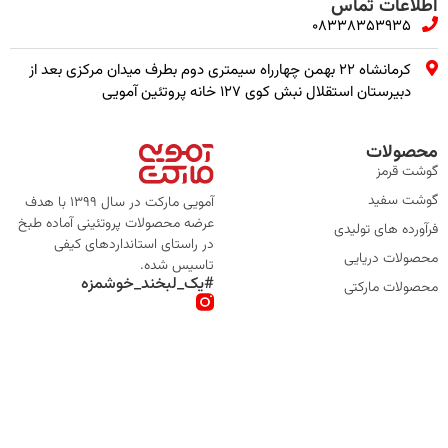
اطلاعات تماس
08338353935
کرمانشاه ۲۲ بهمن چهارراه سیمتری دوم بطرف میدان مرکزی بعد از
دبیرستان استقلال نبش کوی ۱۲۷ خانه پروتئین آمویی
محصولات
گوشت قرمز
گوشت سفید
آمویی مارکت در سال 1399 با هدف
عرضه محصولات پروتئینی آماده طبخ
فرآورده های تولیدی
در راستای استانداردهای کیفی
محصولات دریایی
تاسیس شده.
#یک_لبخند_خوشمزه
محصولات مارکتی