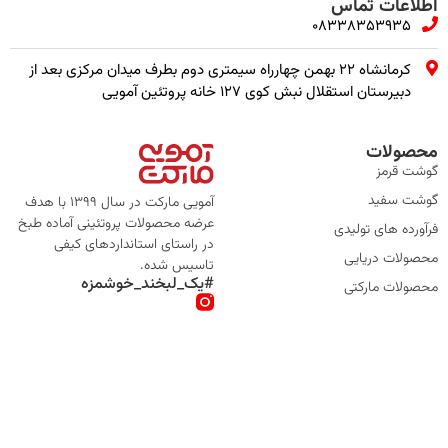
اطلاعات تماس
08338353935
کرمانشاه ۲۲ بهمن چهارراه سیمتری دوم بطرف میدان مرکزی بعد از
دبیرستان استقلال نبش کوی ۱۲۷ خانه پروتئین آمویی
محصولات
گوشت قرمز
گوشت سفید
آمویی مارکت در سال 1399 با هدف
عرضه محصولات پروتئینی آماده طبخ
فرآورده های تولیدی
در راستای استانداردهای کیفی
محصولات دریایی
تاسیس شده.
#یک_لبخند_خوشمزه
محصولات مارکتی