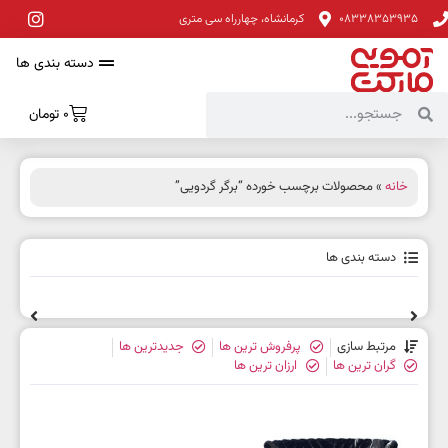
08338353935
کرمانشاه، چهارراه سی متری
دسته بندی ها
0
تومان
خانه
» محصولات برچسب خورده “برگر گردویی”
دسته بندی ها
مرتبط سازی
پرفروش ترین ها
جدیدترین ها
گران ترین ها
ارزان ترین ها